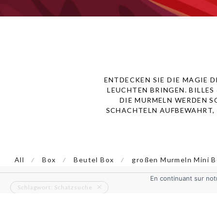
ENTDECKEN SIE DIE MAGIE D
LEUCHTEN BRINGEN. BILLES
DIE MURMELN WERDEN S
SCHACHTELN AUFBEWAHRT, S
All
Box
Beutel Box
großen Murmeln Mini B
⁄
⁄
⁄
En continuant sur notr
Schlagwort:
Schatzsuche