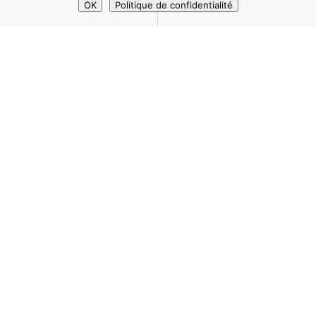
OK
Politique de confidentialité
GROSSE SCHATULLE
KLEINE SCHATULLE
SHOW COLORS
WASSERMELONE
36,00
€
20,50
€