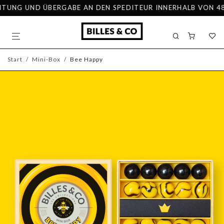
TUNG UND ÜBERGABE AN DEN SPEDITEUR INNERHALB VON 48 ST
Start
/
Mini-Box
/
Bee Happy