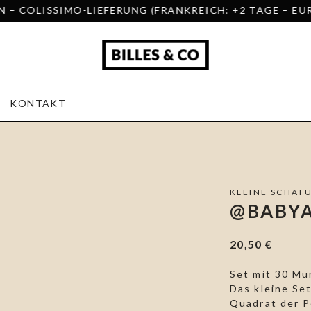
MO-LIEFERUNG (FRANKREICH: +2 TAGE – EUROPA: +5/+6
KONTAKT
KLEINE SCHAT
@BABYA
20,50
€
Set mit 30 Mu
Das kleine Set
Quadrat der P