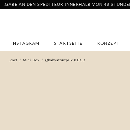
DEN SPEDITEUR INNERHALB VON 48 STUNDEN – COLISSI
INSTAGRAM
STARTSEITE
KONZEPT
Start
/
Mini-Box
/
@babyatoutprix X BCO