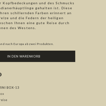
er Kopfbedeckungen und des Schmucks
ndianerhäuptlinge gehalten ist. Diese
ihren schillernden Farben erinnert an
Pelze und die Federn der heiligen
nschen Ihnen eine gute Reise durch
benen des Westens.
and nach Europa ab zwei Produkten.
IN DEN WARENKORB
INI BOX-13
Box
reise