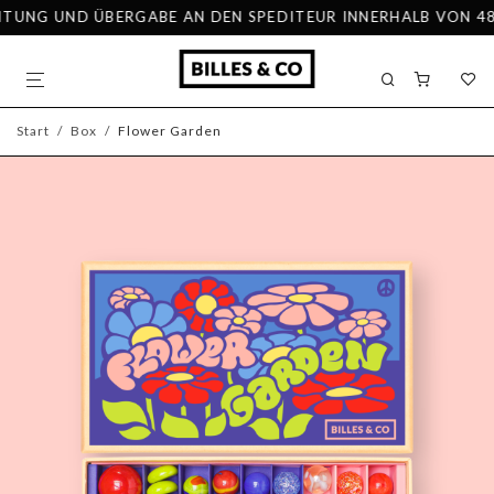
UNG UND ÜBERGABE AN DEN SPEDITEUR INNERHALB VON 48 ST
Start
/
Box
/
Flower Garden